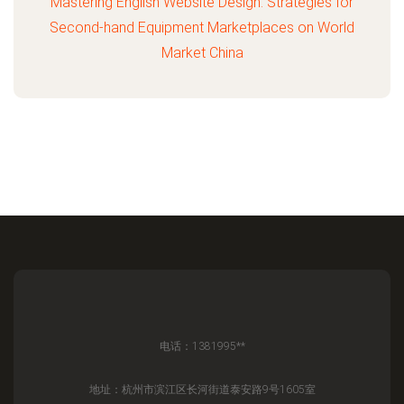
Mastering English Website Design: Strategies for
Second-hand Equipment Marketplaces on World
Market China
电话：1381995**
地址：杭州市滨江区长河街道泰安路9号1605室