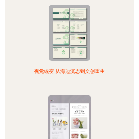
视觉蜕变 从海边沉思到文创重生