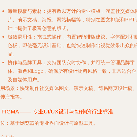
海量模板与素材
：拥有数以万计的专业模板，涵盖社交媒体
片、演示文稿、海报、网站横幅等，特别在
图文排版
和
PPT
计
上提供了极富创意的版式。
极致易用性
：拖拽式操作，内置智能排版建议、字体配对和
色板，即使毫无设计基础，也能快速制作出视觉效果出众的
品。
协作与品牌工具
：支持团队实时协作，并可统一管理品牌字
体、颜色和Logo，确保所有设计物料风格一致，非常适合企
及自媒体用户。
适用场景
：快速制作社交媒体图文、演示文稿、简易网页设计稿
宣传海报等。
.
FIGMA —— 专业UI/UX设计与协作的行业标准
定位
：基于浏览器的专业界面设计与原型工具。