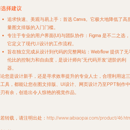
与选择建议
追求快速、美观与易上手
：首选
Canva
。它极大地降低了高
量图文排版的入门门槛。
专注于专业的用户界面(UI)与团队协作
：
Figma
是不二之选，
它定义了现代UI设计的工作流程。
旨在独立完成从设计到代码的完整网站
：
Webflow
提供了无
伦比的控制力和自由度，是设计师向“无代码开发”进阶的利
器。
无论您是设计新手，还是寻求效率提升的专业人士，合理利用这
款工具，都能让您在
图文排版
、
UI设计
、
网页设计
乃至
PPT制作
游刃有余，创造出令人惊艳的视觉作品。
若转载，请注明出处：http://www.aibiaopai.com/product/46.htm