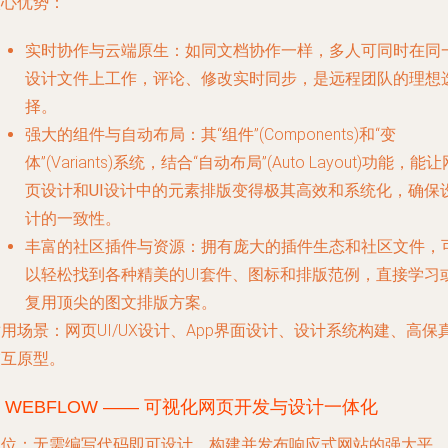
核心优势
：
实时协作与云端原生
：如同文档协作一样，多人可同时在同
设计文件上工作，评论、修改实时同步，是远程团队的理想
择。
强大的组件与自动布局
：其“组件”(Components)和“变
体”(Variants)系统，结合“自动布局”(Auto Layout)功能，能让
页设计
和
UI设计
中的元素排版变得极其高效和系统化，确保
计的一致性。
丰富的社区插件与资源
：拥有庞大的插件生态和社区文件，
以轻松找到各种精美的UI套件、图标和排版范例，直接学习
复用顶尖的
图文排版
方案。
适用场景
：网页UI/UX设计、App界面设计、设计系统构建、高保
交互原型。
.
WEBFLOW —— 可视化网页开发与设计一体化
定位
：无需编写代码即可设计、构建并发布响应式网站的强大平