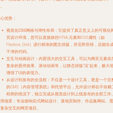
台。
核心优势
：
视觉化CSS网格与弹性布局
：它提供了真正意义上的可视化
页设计
环境，您可以直接操控HTML元素和CSS属性（如
Flexbox, Grid）进行精准的
图文排版
，所见即所得，且能生
干净的代码。
交互与动画设计
：内置强大的交互工具，可以为网页元素添
复杂的悬停效果、滚动动画等，让静态排版“活”起来，极大
增强了
UI
的表现力。
从设计到发布的全流程
：不仅是一个设计工具，更是一个完
的CMS（内容管理系统）和托管平台，允许设计师在不依赖
程师的情况下，独立完成从视觉设计到上线发布的全部工作
适用场景
：专业级响应式网站设计、落地页制作、作品集网站、
要复杂交互的网页项目。