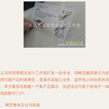
为义乌市同青图文设计工作室打造一款专业、清晰且极具吸引力
卡类印刷产品列表网页，是展示其核心业务、提升线上转化率的
键。本方案旨在构建一个集产品展示、信息传达与客户咨询于一
的高效数字门户。
、 网页整体定位与风格