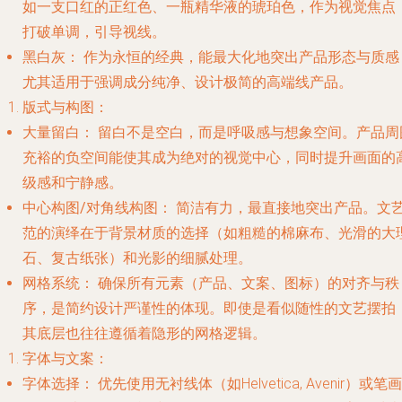
如一支口红的正红色、一瓶精华液的琥珀色，作为视觉焦点
打破单调，引导视线。
黑白灰：
作为永恒的经典，能最大化地突出产品形态与质感
尤其适用于强调成分纯净、设计极简的高端线产品。
版式与构图：
大量留白：
留白不是空白，而是呼吸感与想象空间。产品周
充裕的负空间能使其成为绝对的视觉中心，同时提升画面的
级感和宁静感。
中心构图/对角线构图：
简洁有力，最直接地突出产品。文
范的演绎在于背景材质的选择（如粗糙的棉麻布、光滑的大
石、复古纸张）和光影的细腻处理。
网格系统：
确保所有元素（产品、文案、图标）的对齐与秩
序，是简约设计严谨性的体现。即使是看似随性的文艺摆拍
其底层也往往遵循着隐形的网格逻辑。
字体与文案：
字体选择：
优先使用无衬线体（如Helvetica, Avenir）或笔画