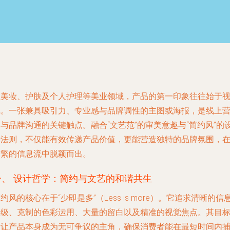
在美妆、护肤及个人护理等美业领域，产品的第一印象往往始于
觉。一张兼具吸引力、专业感与品牌调性的主图或海报，是线上
与品牌沟通的关键触点。融合“文艺范”的审美意趣与“简约风”的
计法则，不仅能有效传递产品价值，更能营造独特的品牌氛围，
纷繁的信息流中脱颖而出。
一、 设计哲学：简约与文艺的和谐共生
简约风
的核心在于“少即是多”（Less is more）。它追求清晰的信
层级、克制的色彩运用、大量的留白以及精准的视觉焦点。其目
是让产品本身成为无可争议的主角，确保消费者能在最短时间内