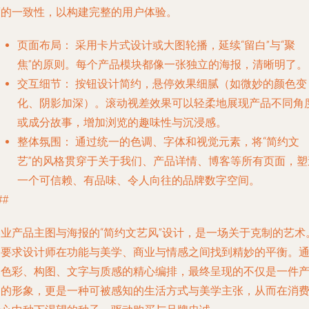
度的一致性，以构建完整的用户体验。
页面布局：
采用卡片式设计或大图轮播，延续“留白”与“聚
焦”的原则。每个产品模块都像一张独立的海报，清晰明了。
交互细节：
按钮设计简约，悬停效果细腻（如微妙的颜色变
化、阴影加深）。滚动视差效果可以轻柔地展现产品不同角
或成分故事，增加浏览的趣味性与沉浸感。
整体氛围：
通过统一的色调、字体和视觉元素，将“简约文
艺”的风格贯穿于关于我们、产品详情、博客等所有页面，塑
一个可信赖、有品味、令人向往的品牌数字空间。
##
美业产品主图与海报的“简约文艺风”设计，是一场关于克制的艺术
它要求设计师在功能与美学、商业与情感之间找到精妙的平衡。
过色彩、构图、文字与质感的精心编排，最终呈现的不仅是一件
品的形象，更是一种可被感知的生活方式与美学主张，从而在消