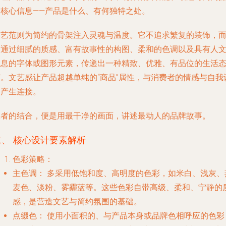
捉核心信息——产品是什么、有何独特之处。
文艺范
则为简约的骨架注入灵魂与温度。它不追求繁复的装饰，
是通过细腻的质感、富有故事性的构图、柔和的色调以及具有人
气息的字体或图形元素，传递出一种精致、优雅、有品位的生活
度。文艺感让产品超越单纯的“商品”属性，与消费者的情感与自我
同产生连接。
二者的结合，便是用最干净的画面，讲述最动人的品牌故事。
二、 核心设计要素解析
色彩策略：
主色调：
多采用低饱和度、高明度的色彩，如米白、浅灰、
麦色、淡粉、雾霾蓝等。这些色彩自带高级、柔和、宁静的
感，是营造文艺与简约氛围的基础。
点缀色：
使用小面积的、与产品本身或品牌色相呼应的色彩