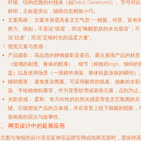
纤细、结构优雅的衬线体（如Didot, Garamond）。字号对
鲜明，主标题突出，辅助信息精致小巧。
文案风格：
文案本身需具备文艺气息——精炼、诗意、富有
察力。例如，不直说“保湿”，而说“唤醒肌肤的水光晨语”；不
说“抗老”，而说“定格时光的温柔力量”。
视觉元素与质感：
产品摄影：
高品质的静物摄影是基石。重点展现产品的材质
（玻璃的剔透、膏体的醇厚）、细节（精致的logo、独特的
盖）以及使用场景（一滴精华滴落、膏体轻盈涂抹的瞬间）
辅助图形：
避免复杂图案。可采用极简的线条、抽象的水彩
染、手绘植物轮廓等，作为背景纹理或装饰元素，点到为止
光影质感：
柔和、有方向性的自然光感是营造文艺氛围的关
键。它能塑造产品的立体感，并在背景上投下细腻的阴影，
加画面的层次与故事性。
三、 网页设计中的延展应用
当主图与海报的设计语言延伸至品牌官网或电商页面时，需保持